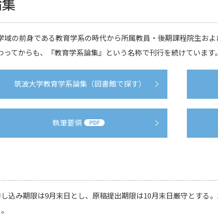
論集
学域の前身である教育学系の時代から所属教員・後期課程院生および
わってからも、『教育学系論集』という名称で刊行を続けています
筑波大学教育学系論集（図書館で探す）
執筆要領
申し込み期限は9月末日とし、原稿提出期限は10月末日厳守とする。
る。