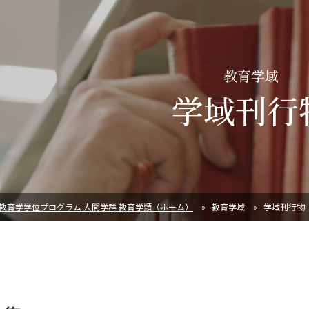
教育学域
学域刊行
教育学学位プログラム 人間学群 教育学類（ホーム）
教育学域
学域刊行物